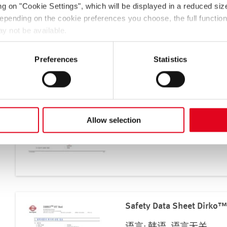
ing on
"Cookie Settings"
, which will be displayed in a reduced siz
 Depending on the cookie preferences you choose, the full function
y not be available.
he transfer of data to third countries (e.g. USA) in accordance wi
Safety Data Sheet Dirko™ 
may not have a level of data protection comparable to that of th
Preferences
Statistics
语言: 韩语, 语言无关
llected and processed by local authorities and that your data su
媒体类型: 安全数据表
产品组: 密封材料
he
privacy notice
下载
Allow selection
Safety Data Sheet Dirko™