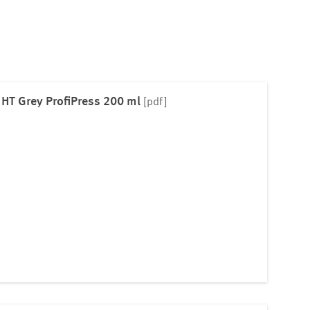
rey ProfiPress 200 ml
[pdf]