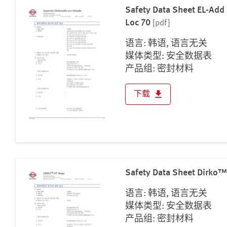
柬 埔 寨
Safety Data Sheet EL-Add 4
格鲁吉亚
Loc 70
[pdf]
沙特阿拉伯
语言: 韩语, 语言无关
泰国
媒体类型: 安全数据表
科威特
产品组: 密封材料
约旦
下载
缅甸
老挝
菲律宾
蒙古国
越南
阿塞拜疆
Safety Data Sheet Dirko™
阿富汗
语言: 韩语, 语言无关
阿拉伯联合酋长国
媒体类型: 安全数据表
阿曼
产品组: 密封材料