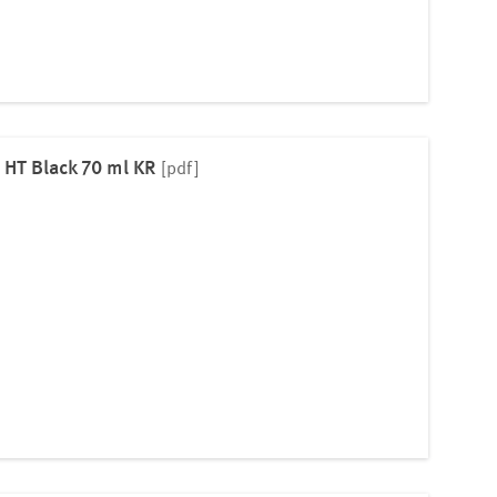
 HT Black 70 ml KR
[pdf]