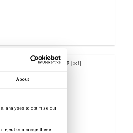
 HT Black ProfiPress 200 ml KR
[pdf]
About
cal analyses to optimize our
an reject or manage these