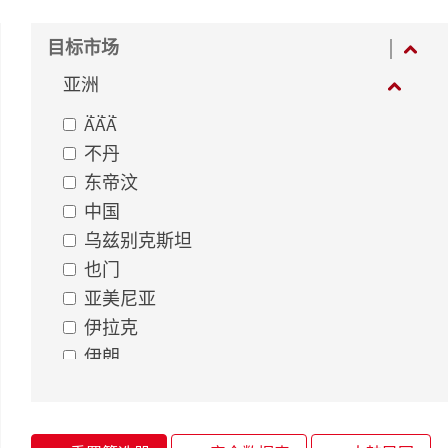
目标市场
亚洲
ǞǞǞ
不丹
东帝汶
中国
乌兹别克斯坦
也门
亚美尼亚
伊拉克
伊朗
卡塔尔
印度
印度尼西亚