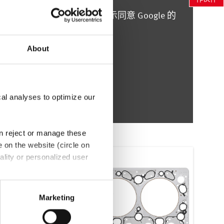
视频。如果您点击此视频，则表示同意 Google 的
们的
隐私政策
。
About
cal analyses to optimize our
an reject or manage these
e on the website (circle on
ality or personalized user
th Art. 49 (1) sentence 1 a
e EU. In this case, there may
Marketing
bject rights may not be