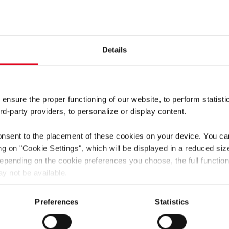
消耗和排放，并可产生更
这是一个 YouTube 
隐私条款
，并同意我
度
Details
 ensure the proper functioning of our website, to perform statisti
rd-party providers, to personalize or display content.
onsent to the placement of these cookies on your device. You c
ing on
"Cookie Settings"
, which will be displayed in a reduced siz
 Depending on the cookie preferences you choose, the full function
y not be available.
he transfer of data to third countries (e.g. USA) in accordance wi
may not have a level of data protection comparable to that of th
Preferences
Statistics
llected and processed by local authorities and that your data su