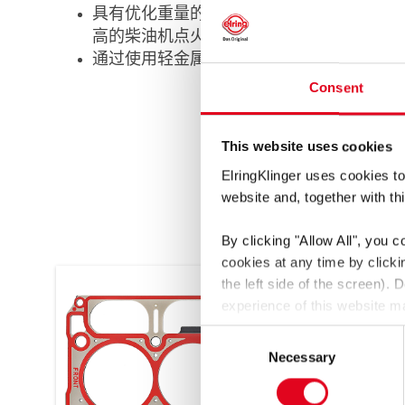
具有优化重量的发动机设计有助于减少燃料
高的柴油机点火压力
通过使用轻金属和更薄的铸造壁降低部件刚
Consent
This website uses cookies
ElringKlinger uses cookies to
website and, together with thi
By clicking
"Allow All"
, you c
cookies at any time by click
the left side of the screen).
experience of this website ma
You thereby also consent to t
Consent
GDPR. These third countries 
Necessary
Selection
be a risk that data may be co
enforced.