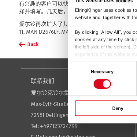
This website uses cookies
有兴趣的客户可以快速和轻松地获得他们个人的主要目
ElringKlinger uses cookies to
择并填写。几天后，目录就会出现在邮件中。当然
website and, together with thi
爱尔铃再次扩大了其产品组合，因此新的目录也包括各种新的汽
11, MAN D2676LF, MAN D3876 LF, Mercedes Benz
By clicking
"Allow All"
, you c
cookies at any time by click
Back
the left side of the screen).
experience of this website ma
You thereby also consent to t
Consent
GDPR. These third countries 
服务与信息
Necessary
Selection
be a risk that data may be co
联系我们
enforced.
爱尔铃克铃尔集团
For more information, see t
Max-Eyth-Straße 2
Deny
72581 Dettingen/Erms
Tel: +497123724799