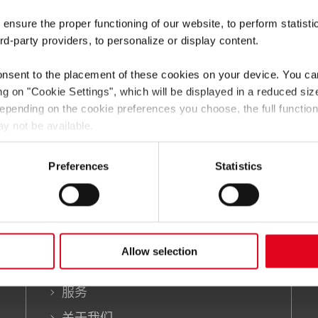
录副本。在爱尔铃网站（www.elring.de）上，
 ensure the proper functioning of our website, to perform statisti
，产品目录也可以直接生成并下载为PDF文件。
rd-party providers, to personalize or display content.
车制造商，配套的全新分解图也一并奉上。其中，DAF MAX13, 
 OM934, Mercedes-Benz OM936, Iveco Tector 4,5, Ivec
onsent to the placement of these cookies on your device. You c
ing on
"Cookie Settings"
, which will be displayed in a reduced siz
 Depending on the cookie preferences you choose, the full function
y not be available.
he transfer of data to third countries (e.g. USA) in accordance wi
may not have a level of data protection comparable to that of th
Preferences
Statistics
llected and processed by local authorities and that your data su
为什么选择爱尔铃？
产品目录
he
privacy notice
产品
Allow selection
技术培训
服务