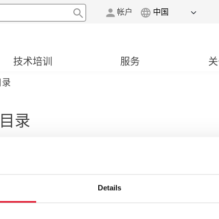
帐户
技术培训
服务
关
目录
目录
客户提供各种分类清晰的信息资料，以满足他们的需求--
Details
不同的备件。我们的产品系列适应当前的市场状况，为汽