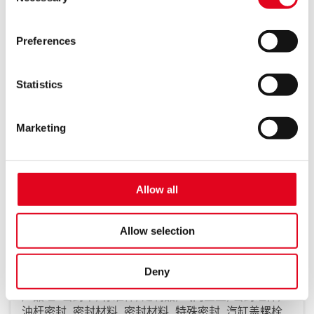
Selection
functionality or personalized user experience of this
website may not be available.
Preferences
You thereby also consent to the transfer of data to third
SI 01/2023 Installation Oil seal 257.400
[pdf]
countries (e.g. USA) in accordance with Art. 49 (1)
sentence 1 a GDPR. These third countries may not have
语言: 英文, 英语 (美国), 语言无关
Statistics
a level of data protection comparable to that of the EU. In
媒体类型: 技术服务信息 (TSI)
产品组: 油杆密封, 密封材料
this case, there may be a risk that data may be collected
Marketing
and processed by local authorities and that your data
下载
subject rights may not be enforced.
For more information, see the
privacy notice
Allow all
VSI 02/2023 提供更多安全保障 我们全新的产品标签
Allow selection
[pdf]
语言: 中文
Deny
媒体类型: 销售服务信息 (VSI)
产品组: 密封带, 标准件, 定制品, 气门室盖, 密封组件,
油杆密封, 密封材料, 密封材料, 特殊密封, 汽缸盖螺栓,