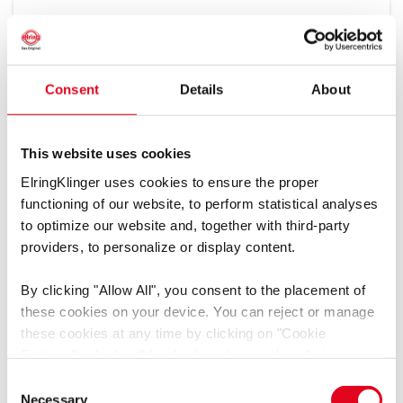
TSI 04/2025 曲轴轴套密封件的安装
[pdf]
语言: 中文
Consent
Details
About
媒体类型: 技术服务信息 (TSI)
产品组: 油杆密封
This website uses cookies
下载
ElringKlinger uses cookies to ensure the proper
functioning of our website, to perform statistical analyses
to optimize our website and, together with third-party
providers, to personalize or display content.
TSI 01/2024
[pdf]
By clicking
"Allow All"
, you consent to the placement of
语言:
语言无关
媒体类型: 技术服务信息 (TSI)
these cookies on your device. You can reject or manage
产品组: 油杆密封
these cookies at any time by clicking on
"Cookie
Settings"
, which will be displayed in a reduced size on
下载
the website (circle on the left side of the screen).
Consent
Depending on the cookie preferences you choose, the full
Necessary