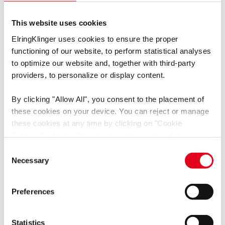
This website uses cookies
ElringKlinger uses cookies to ensure the proper
技术数据表 EWP 210
[pdf]
functioning of our website, to perform statistical analyses
语言: 中文
to optimize our website and, together with third-party
媒体类型: 技术数据表
providers, to personalize or display content.
产品组: 密封材料
By clicking
"Allow All"
, you consent to the placement of
下载
these cookies on your device. You can reject or manage
these cookies at any time by clicking on
"Cookie
Settings"
, which will be displayed in a reduced size on
the website (circle on the left side of the screen).
Consent
Depending on the cookie preferences you choose, the full
Necessary
Technical Data Sheet EWP 210
[pdf]
Selection
functionality or personalized user experience of this
语言: 英文, 语言无关
website may not be available.
媒体类型: 技术数据表
Preferences
You thereby also consent to the transfer of data to third
产品组: 密封材料
countries (e.g. USA) in accordance with Art. 49 (1)
sentence 1 a GDPR. These third countries may not have
Statistics