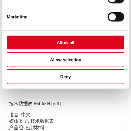
下载
a level of data protection comparable to that of the EU. In
this case, there may be a risk that data may be collected
Marketing
and processed by local authorities and that your data
subject rights may not be enforced.
Technical Data Sheet Abil® N
[pdf]
For more information, see the
privacy notice
Allow all
语言: 英文, 语言无关
媒体类型: 技术数据表
产品组: 密封材料
Allow selection
下载
Deny
技术数据表 Abil® N
[pdf]
语言: 中文
媒体类型: 技术数据表
产品组: 密封材料