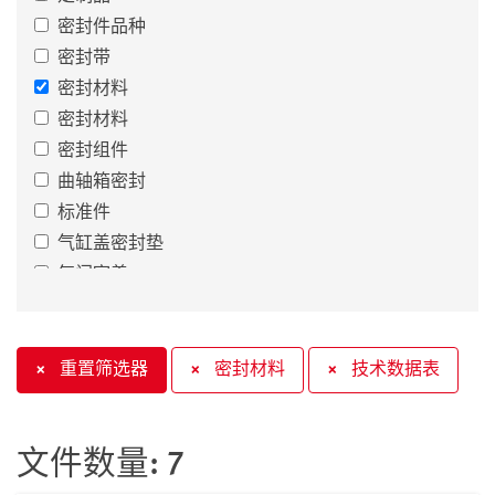
密封件品种
密封带
密封材料
密封材料
密封组件
曲轴箱密封
标准件
气缸盖密封垫
气门室盖
气门杆密封件
汽缸盖螺栓
油杆密封
×
重置筛选器
×
密封材料
×
技术数据表
特殊密封
胶粘剂
文件数量: 7
自动变速箱密封件